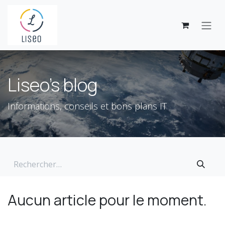
Se rendre au contenu
Liseo's blog
Informations, conseils et bons plans IT
Aucun article pour le moment.